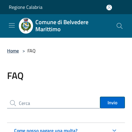
Salta al contenuto principale
Regione Calabria
Comune di Belvedere
Marittimo
Home
>
FAQ
FAQ
Cerca nel sito
Invio
Come posso pagare una multa?