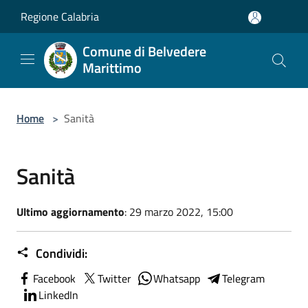
Salta al contenuto principale
Regione Calabria
Comune di Belvedere
Marittimo
Home
>
Sanità
Sanità
Ultimo aggiornamento
: 29 marzo 2022, 15:00
Condividi:
Facebook
Twitter
Whatsapp
Telegram
LinkedIn