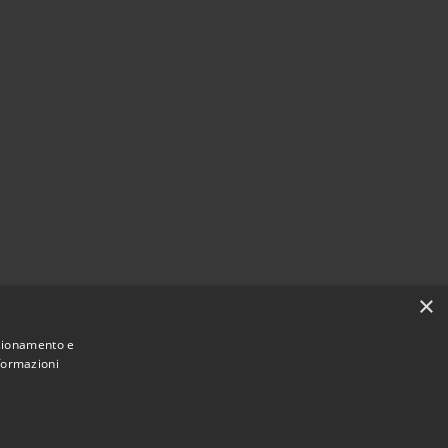
×
nzionamento e
nformazioni
Municipium
Accesso
 Belvedere Marittimo • Powered by
•
redazione