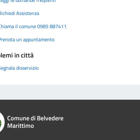
Richiedi Assistenza
Chiama il comune 0985 887411
Prenota un appuntamento
lemi in città
Segnala disservizio
Comune di Belvedere
Marittimo