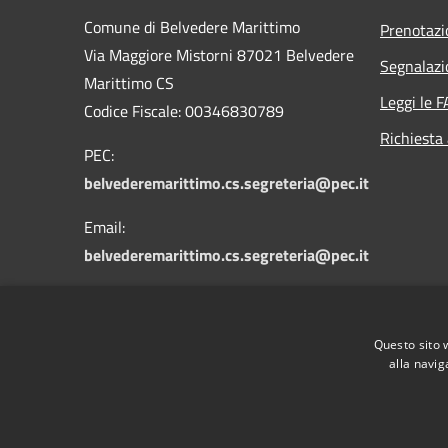
Comune di Belvedere Marittimo
Prenotaz
Via Maggiore Mistorni 87021 Belvedere
Segnalazi
Marittimo CS
Leggi le 
Codice Fiscale: 00346830789
Richiesta
PEC:
belvederemarittimo.cs.segreteria@pec.it
Email:
belvederemarittimo.cs.segreteria@pec.it
Centralino Unico: 0985 887411
Questo sito 
alla navig
RSS
Accessibilità
Privacy
Cookie
Mappa de