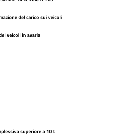
azione del carico sui veicoli
ei veicoli in avaria
mplessiva superiore a 10 t