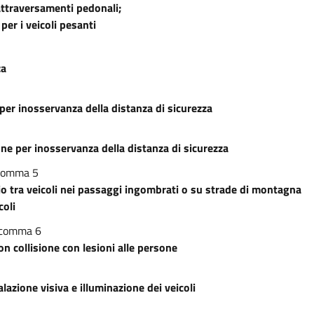
 attraversamenti pedonali;
per i veicoli pesanti
za
 per inosservanza della distanza di sicurezza
sone per inosservanza della distanza di sicurezza
 comma 5
io tra veicoli nei passaggi ingombrati o su strade di montagna
coli
9 comma 6
n collisione con lesioni alle persone
azione visiva e illuminazione dei veicoli