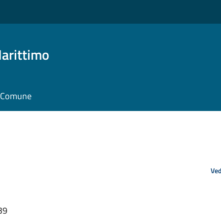
arittimo
il Comune
Ved
39