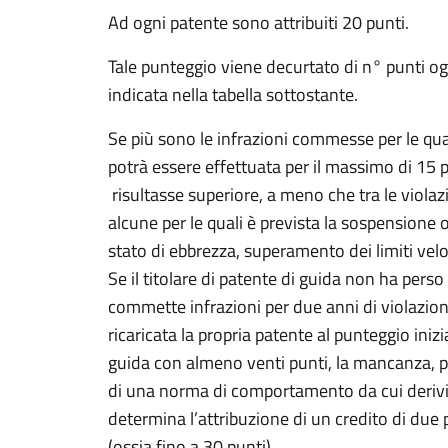
Ad ogni patente sono attribuiti 20 punti.
Tale punteggio viene decurtato di n° punti o
indicata nella tabella sottostante.
Se più sono le infrazioni commesse per le qua
potrà essere effettuata per il massimo di 15
risultasse superiore, a meno che tra le viola
alcune per le quali è prevista la sospensione o
stato di ebbrezza, superamento dei limiti veloc
Se il titolare di patente di guida non ha pers
commette infrazioni per due anni di violazio
ricaricata la propria patente al punteggio inizia
guida con almeno venti punti, la mancanza, per
di una norma di comportamento da cui derivi
determina l’attribuzione di un credito di due 
(ossia fino a 30 punti).