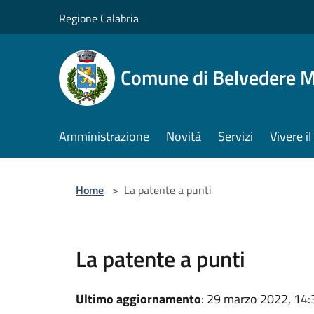
Salta al contenuto principale
Regione Calabria
Comune di Belvedere M
Amministrazione
Novità
Servizi
Vivere 
Home
>
La patente a punti
La patente a punti
Ultimo aggiornamento
: 29 marzo 2022, 14: