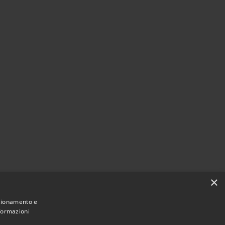
×
nzionamento e
nformazioni