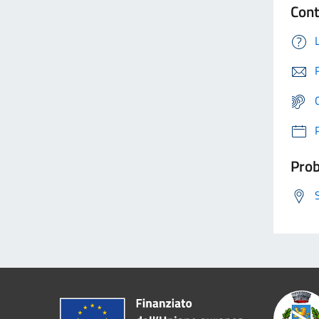
Cont
Prob