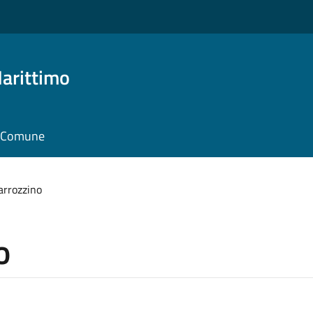
arittimo
il Comune
arrozzino
o