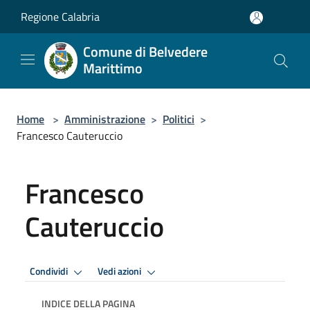
Salta al contenuto principale
Regione Calabria
Comune di Belvedere
Marittimo
Home
>
Amministrazione
>
Politici
>
Francesco Cauteruccio
Francesco
Cauteruccio
Condividi
Vedi azioni
INDICE DELLA PAGINA