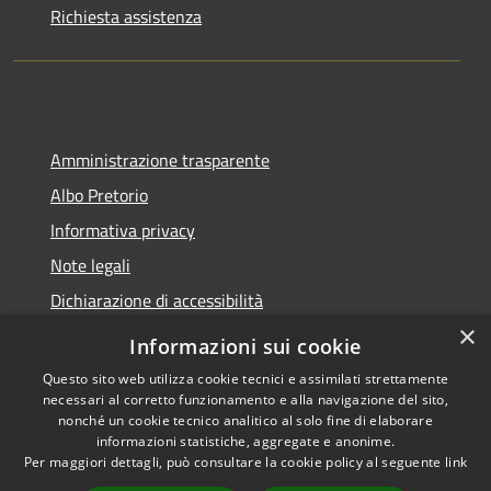
Richiesta assistenza
Amministrazione trasparente
Albo Pretorio
Informativa privacy
Note legali
Dichiarazione di accessibilità
×
Informazioni sui cookie
Questo sito web utilizza cookie tecnici e assimilati strettamente
necessari al corretto funzionamento e alla navigazione del sito,
RSS
Copyright © 2026 • Comune di
nonché un cookie tecnico analitico al solo fine di elaborare
Accessibilità
Belvedere Marittimo •
informazioni statistiche, aggregate e anonime.
Privacy
Municipium
Per maggiori dettagli, può consultare la cookie policy al seguente
link
Powered by
•
Cookie