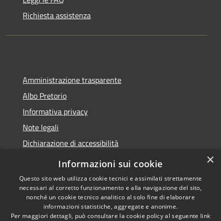
Richiesta assistenza
Amministrazione trasparente
Albo Pretorio
Informativa privacy
Note legali
Dichiarazione di accessibilità
×
Informazioni sui cookie
Questo sito web utilizza cookie tecnici e assimilati strettamente
necessari al corretto funzionamento e alla navigazione del sito,
RSS
Copyright © 2026 • Comune di
nonché un cookie tecnico analitico al solo fine di elaborare
Accessibilità
Belvedere Marittimo •
informazioni statistiche, aggregate e anonime.
Privacy
Municipium
Per maggiori dettagli, può consultare la cookie policy al seguente
link
Powered by
•