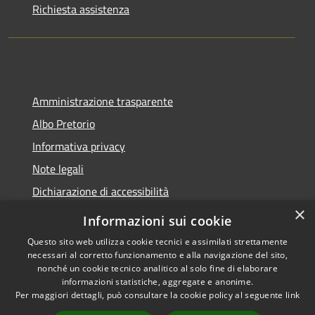
Richiesta assistenza
Amministrazione trasparente
Albo Pretorio
Informativa privacy
Note legali
Dichiarazione di accessibilità
×
Informazioni sui cookie
Questo sito web utilizza cookie tecnici e assimilati strettamente
necessari al corretto funzionamento e alla navigazione del sito,
RSS
Copyright © 2026 • Comune di
nonché un cookie tecnico analitico al solo fine di elaborare
Accessibilità
Belvedere Marittimo •
informazioni statistiche, aggregate e anonime.
Privacy
Municipium
Powered by
•
Per maggiori dettagli, può consultare la cookie policy al seguente
link
Cookie
Accesso redazione